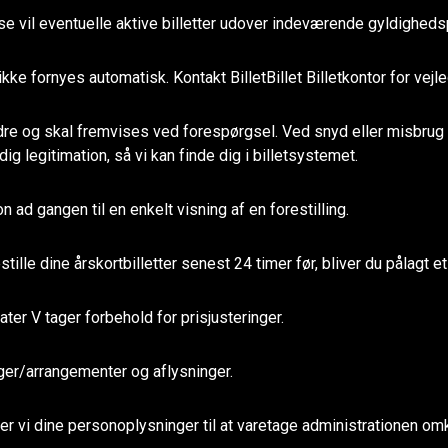
vil eventuelle aktive billetter udover indeværende gyldighedsp
ke fornyes automatisk. Kontakt BilletBillet Billetkontor for vej
dre og skal fremvises ved forespørgsel. Ved snyd eller misbrug in
g legitimation, så vi kan finde dig i billetsystemet.
n ad gangen til en enkelt visning af en forestilling.
tille dine årskortbilletter senest 24 timer før, bliver du pålagt 
er V tager forbehold for prisjusteringer.
nger/arrangementer og aflysninger.
r vi dine personoplysninger til at varetage administrationen om