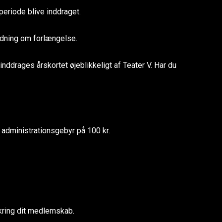
eriode blive inddraget.
ledning om forlængelse.
ddrages årskortet øjeblikkeligt af Teater V. Har du
et administrationsgebyr på 100 kr.
kring dit medlemskab.