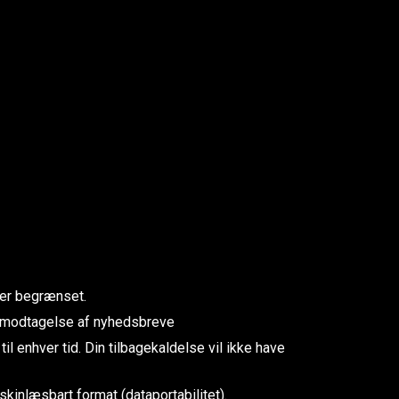
ger begrænset.
fx modtagelse af nyhedsbreve
il enhver tid. Din tilbagekaldelse vil ikke have
skinlæsbart format (dataportabilitet).