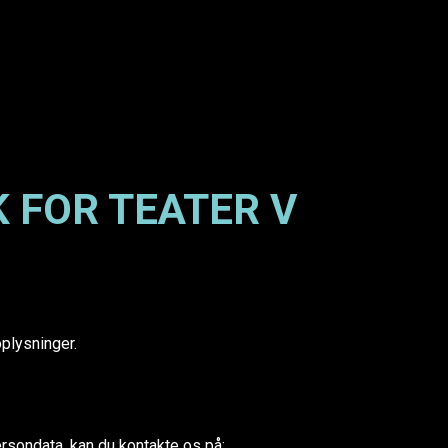
K FOR TEATER V
oplysninger.
rsondata, kan du kontakte os på: