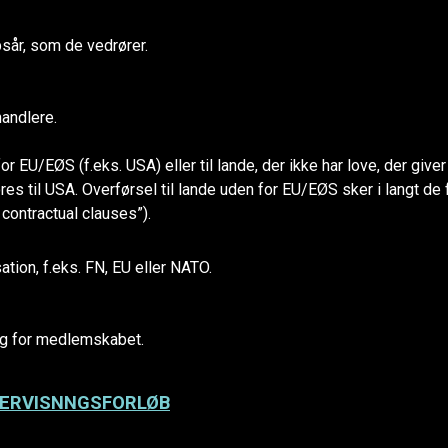
absår, som de vedrører.
handlere.
or EU/EØS (f.eks. USA) eller til lande, der ikke har love, der giv
øres til USA. Overførsel til lande uden for EU/EØS sker i langt 
ontractual clauses”).
ation, f.eks. FN, EU eller NATO.
ng for medlemskabet.
DERVISNNGSFORLØB