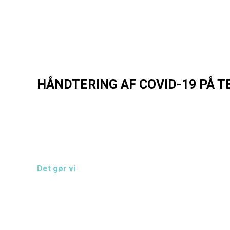
HÅNDTERING AF COVID-19 PÅ T
Fra d. 12. november
er coronapasset blevet genindf
Vores sal er en smule mindre, men vi har alligevel val
Det gør vi
Vi tjekker alle publikummer (over 14 år) for gyldi
andet stik), testet negativ for corona med en PCR-
COVID-19 for mindst 14 dage siden og max 180 d
Vi stiller håndsprit til rådighed