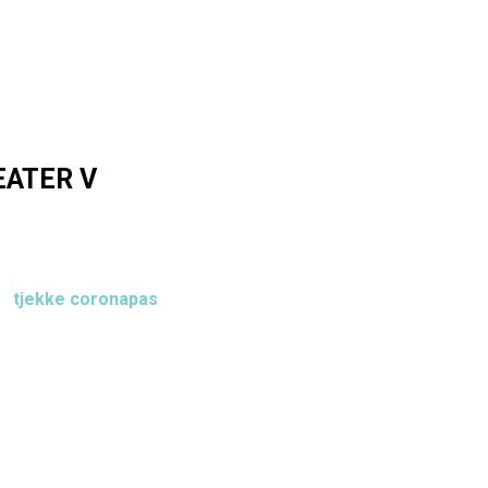
EATER V
ørt på indendørs spillesteder med over 200 gæster.
gt
tjekke coronapas
, så det er trygt at gå i teatret på Teater V.
gt coronapas ved indgangen. Et gyldigt coronapas er dokumentation
test, der er højst 96 timer gammel, eller en antigentest, der er 
age siden