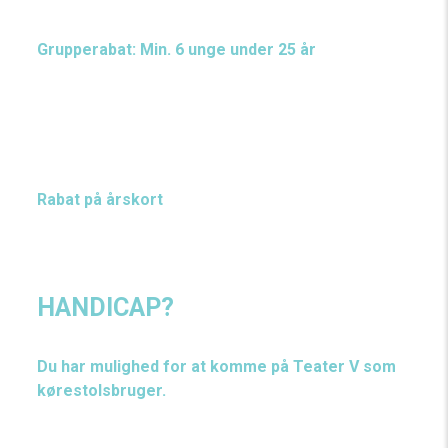
Grupperabat: Min. 6 unge under 25
år
Er I min. 6 personer under 25 år, der går i teatret
sammen, kan I købe billetter til 40 kr. stk. Det eneste
det kræver, er, at I køber min. 6 billetter ad gangen.
Vælg din rabat når du køber billetter.
Rabat på årskort
Både unge under 25 år og studerende over 25 år får
vores årskort til ungdomspris på 350 kr./år.
HANDICAP?
Du har mulighed for at komme på Teater V som
kørestolsbruger.
Kontakt os på
billet@teater-v.dk
eller tlf. nr. 20 18 80 81 for mere information.