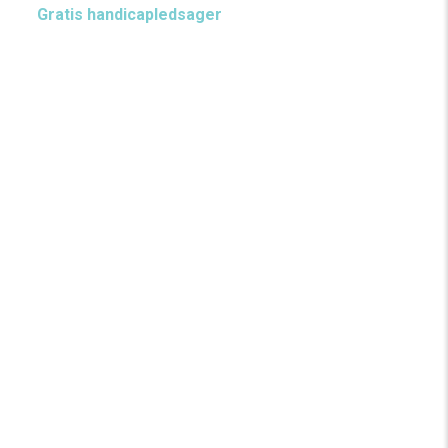
Gratis handicapledsager
Handicapledsagere kommer selvfølgeligt gratis med
i salen! Kontakt os på
billet@teater-v.dk
eller tlf. nr.
20 18 80 81 for at bestille jeres billetter og få anvist
de bedste pladser for jeres specifikke behov.