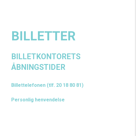
BILLETTER
BILLETKONTORETS
ÅBNINGSTIDER
Billettelefonen (tlf. 20 18 80 81)
Alle hverdage mellem 10.00-14.00
Personlig henvendelse
Tirsdag og torsdag fra 10.00-17.00 i billetkontoret på
Teater V
Udenfor åbningstiden kan billetkontoret kontaktes