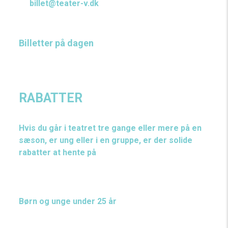
på
billet@teater-v.dk
.
Vi svarer hurtigst muligt inden for vores åbningstid.
Billetter på dagen
Billetter til dagens forestilling, kan købes i
vores teatercafé fra en time før start.
RABATTER
Hvis du går i teatret tre gange eller mere på en
sæson, er ung eller i en gruppe, er der solide
rabatter at hente på
teaterbilletter.dk
.
På
teaterbilletter.dk
kan du læse om de forskellige
rabatmuligheder.
Børn og unge under 25 år
Er du under 25 år, får du kr. 70,- i rabat på dine
teaterbilletter. Vælg din rabat, når du køber billetter.