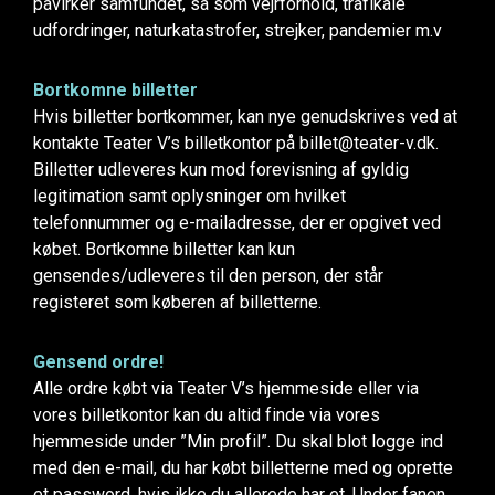
påvirker samfundet, så som vejrforhold, trafikale
udfordringer, naturkatastrofer, strejker, pandemier m.v
Bortkomne billetter
Hvis billetter bortkommer, kan nye genudskrives ved at
kontakte Teater V’s billetkontor på billet@teater-v.dk.
Billetter udleveres kun mod forevisning af gyldig
legitimation samt oplysninger om hvilket
telefonnummer og e-mailadresse, der er opgivet ved
købet. Bortkomne billetter kan kun
gensendes/udleveres til den person, der står
registeret som køberen af billetterne.
Gensend ordre!
Alle ordre købt via Teater V’s hjemmeside eller via
vores billetkontor kan du altid finde via vores
hjemmeside under ”Min profil”. Du skal blot logge ind
med den e-mail, du har købt billetterne med og oprette
et password, hvis ikke du allerede har et. Under fanen