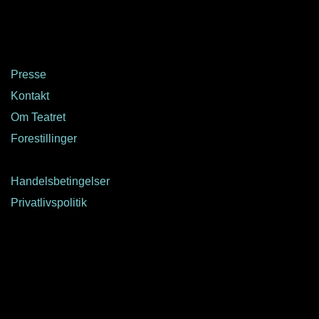
Presse
Kontakt
Om Teatret
Forestillinger
Handelsbetingelser
Privatlivspolitik
PRØVEHALLEN
PORCELÆNSTORVET 4
2500 VALBY