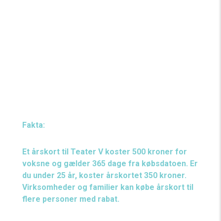
og de er virkelig nogle skønne mennesker, siger
Marcus Vogt Pedersen.
Samarbejdet mellem Halifax og Teater V er et lille,
men tydeligt eksempel på det stærke lokale
fællesskab i Valby – og på hvordan kultur og
erhverv kan løfte hinanden.
Fakta:
Et årskort til Teater V koster 500 kroner for
voksne og gælder 365 dage fra købsdatoen. Er
du under 25 år, koster årskortet 350 kroner.
Virksomheder og familier kan købe årskort til
flere personer med rabat.