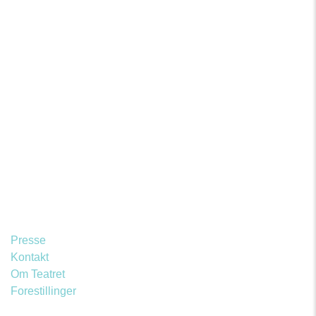
Læs mere og køb dit årskort her:
ÅRSKORT
Presse
Kontakt
Om Teatret
Forestillinger