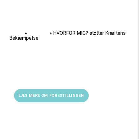
Home
»
Nyheder
»
HVORFOR MIG? støtter Kræftens
Bekæmpelse
20% af billetindtægterne fra HVORFOR MIG? går
til Kræftens Bekæmpelse så længe forestillingen
spiller.
Vi spiller indtil d. 6. november på Teater V.
LÆS MERE OM FORESTILLINGEN