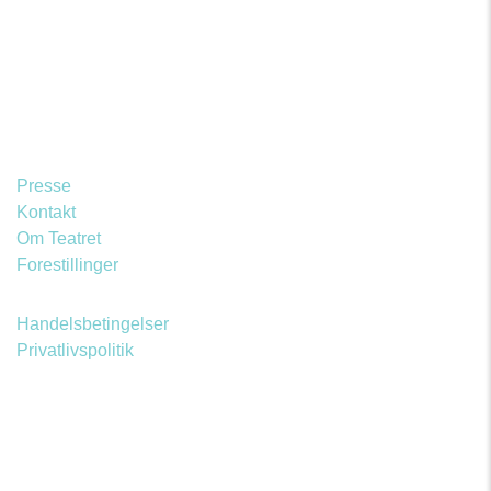
Presse
Kontakt
Om Teatret
Forestillinger
Handelsbetingelser
Privatlivspolitik
PRØVEHALLEN
PORCELÆNSTORVET 4
2500 VALBY