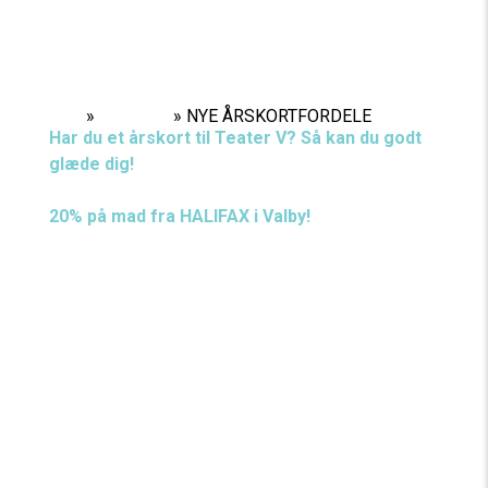
Home
»
Nyheder
»
NYE ÅRSKORTFORDELE
Har du et årskort til Teater V? Så kan du godt
glæde dig!
20% på mad fra HALIFAX i Valby!
Som årskortholder får du 20% rabat på mad (ekskl.
drikkevarer) på Halifax i Valby! Rabatten gælder
kun for dig selv som årskortholder. Har du Årskort
+1 eller flere, får du rabat for op til to personer!
Har du billet til en forestilling på Teater V får du
15% rabat på mad (ekskl. drikkevarer) på Halifax i
Valby på dagen for forestillingen, som du har billet
til.