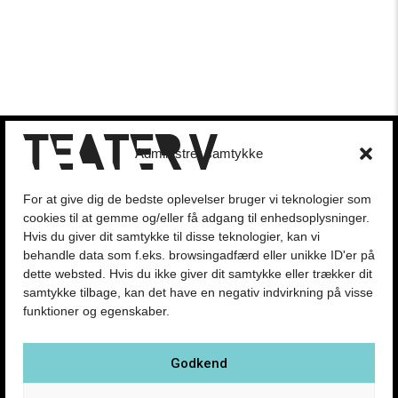
Presse
Administrer samtykke
Kontakt
Om Teatret
Forestillinger
For at give dig de bedste oplevelser bruger vi teknologier som
cookies til at gemme og/eller få adgang til enhedsoplysninger.
Hvis du giver dit samtykke til disse teknologier, kan vi
Handelsbetingelser
behandle data som f.eks. browsingadfærd eller unikke ID'er på
Privatlivspolitik
dette websted. Hvis du ikke giver dit samtykke eller trækker dit
samtykke tilbage, kan det have en negativ indvirkning på visse
funktioner og egenskaber.
PRØVEHALLEN
PORCELÆNSTORVET 4
2500 VALBY
Godkend