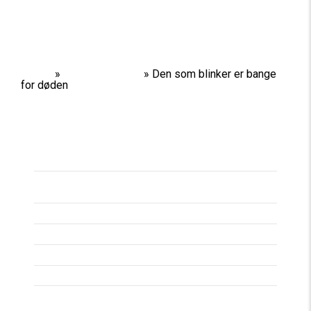
Home
»
Performances
»
Den som blinker er bange
for døden
Titel
DEN SOM BLINKER
ER BANGE FOR
DØDEN
Spilleperiode
26/03/14 -
30/03/14
Spilledage
Varighed
Aldersgrænse
Pris