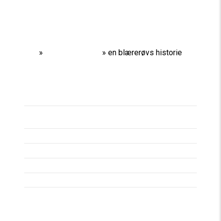
Home
»
Performances
»
en blærerøvs historie
Titel
EN BLÆRERØVS
HISTORIE
Spilleperiode
19/11/13 -
23/11/13
Spilledage
Varighed
70 MIN.
Aldersgrænse
Pris