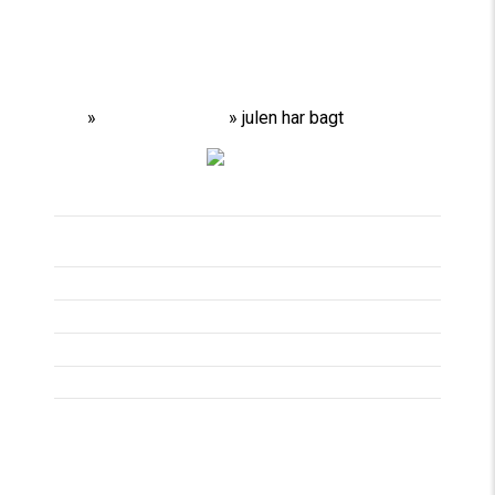
Home
»
Performances
»
julen har bagt
Titel
JULEN HAR BAGT
Spilleperiode
16/12/17 -
17/12/17
Spilledage
Varighed
Aldersgrænse
Pris
En nostalgisk lille musikalsk juleforestilling, hvor vi