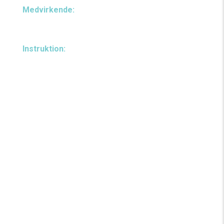
Medvirkende:
Signe Vaupel, Stine Prætorius &
Fredrik Mellqvist
Instruktion:
Pelle Koppel