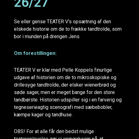
26/27
Se eller gense TEATER V’s opsætning af den
elskede historie om de to frække tandtrolde, som
bor i munden på drengen Jens.
Om forestillingen:
TEATER V er klar med Pelle Koppels finurlige
udgave af historien om de to mikroskopiske og
drillesyge tandtrolde, der elsker wienerbrød og
søde sager, men er meget bange for den store
tandbørste. Historien udspiller sig i en farverig og
tegneserieagtig scenografi med sæbebobler,
kæmpe kager og tandhuse.
OBS! For at alle får den bedst mulige
teateroplevelse gør vi opmærksom på, at