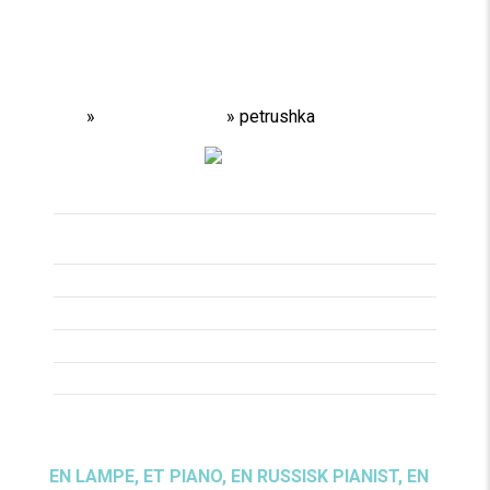
Home
»
Performances
»
petrushka
Titel
PETRUSHKA
Spilleperiode
29/09/16 -
01/10/16
Spilledage
Varighed
1 TIME
Aldersgrænse
Pris
EN LAMPE, ET PIANO, EN RUSSISK PIANIST, EN