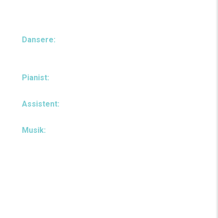
En forestilling af Palle Granhøj skabt i tæt
samarbejde med de medvirkende:
Dansere:
Laszlo Fülop, Sofia Pintzou, Mikolaj
Karczewski, og Bill Eldridge
Pianist:
Maria Eshpay
Assistent:
Mads Møller Andersen
Musik:
Igor Stravinsky