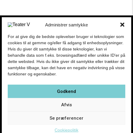
Presse
Administrer samtykke
Kontakt
Om Teatret
For at give dig de bedste oplevelser bruger vi teknologier som
Forestillinger
cookies til at gemme og/eller få adgang til enhedsoplysninger.
Hvis du giver dit samtykke til disse teknologier, kan vi
behandle data som f.eks. browsingadfærd eller unikke ID'er på
Handelsbetingelser
dette websted. Hvis du ikke giver dit samtykke eller trækker dit
Privatlivspolitik
samtykke tilbage, kan det have en negativ indvirkning på visse
funktioner og egenskaber.
PRØVEHALLEN
PORCELÆNSTORVET 4
Godkend
2500 VALBY
Afvis
CVR nr. DK 18219832
Se præferencer
Cookiepolitik