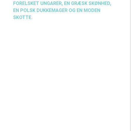
FORELSKET UNGARER, EN GRÆSK SKØNHED,
EN POLSK DUKKEMAGER OG EN MODEN
SKOTTE.
Vi er i prøvesalen, der er 3 uger til premieren, og
koreografen – der ellers synes, at hans casting er
helt perfekt – kæmper med at få relationerne
mellem figurerne til at gå op med sin egen
ønsketænkning.
Der bliver danset, spillet og diskuteret, men I skal
ikke bekymre jer om ikke at kunne forstå, hvad de
medvirkende siger – det kan de heller ikke selv, da
de taler hver deres sprog: russisk, ungarsk, græsk
og skotsk.