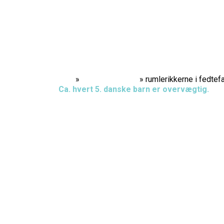
Home
»
Performances
»
rumlerikkerne i fedtef
Ca. hvert 5. danske barn er overvægtig.
Over 80 % af alle danske børn spiser for meget
Ca. 20 % af alle danske børn rører sig for lidt.
Den er helt gal på Rumlerikkernes planet Rumku
Rumlerikkerne hopper løber og danser og blive
Tumle, Kloge og Lille Vilde flygter ind i en uo
hvor er de tre Rumlerikker egentlig havnet ? 
usunde kan begynde…