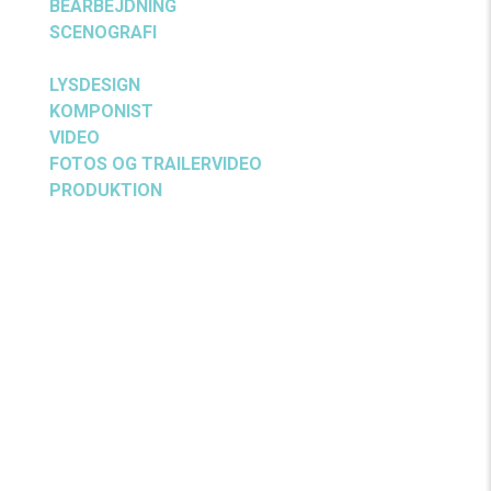
BEARBEJDNING
Pelle Koppel
SCENOGRAFI
Pelle Koppel og Kristian Hegner
Specht
LYSDESIGN
Kristian Hegner Specht
KOMPONIST
Marcus Aurelius Hjelmborg
VIDEO
Mikkel Larsen
FOTOS OG TRAILERVIDEO
Martin Høyer
PRODUKTION
Teater V
★ ★ ★ ★ ★
★ ★ ★ ★ ★
Sej, smuk
Et rigt facetteret
hyldest til
billede af
nutidens ungdom
forvandlingen fra
barn til ung
Iscene
voksen
Læs
anmeldelse
POV
International
Læs