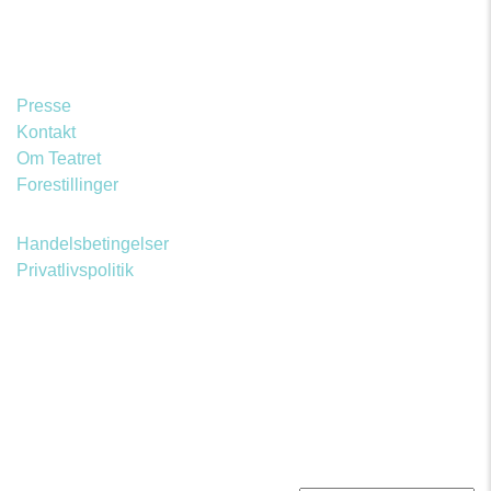
Presse
Kontakt
Om Teatret
Forestillinger
Handelsbetingelser
Privatlivspolitik
PRØVEHALLEN
PORCELÆNSTORVET 4
2500 VALBY
CVR nr. DK 18219832