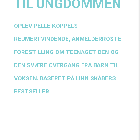
TIL UNGDOMMEN
OPLEV PELLE KOPPELS
REUMERTVINDENDE, ANMELDERROSTE
FORESTILLING OM TEENAGETIDEN OG
DEN SVÆRE OVERGANG FRA BARN TIL
VOKSEN. BASERET PÅ LINN SKÅBERS
BESTSELLER.
TIL UNGDOMMEN er skabt ud fra biografiske
historier fra unge menneskers egne liv, og
monologerne i forestillingen handler alle om en
sær, sjov, spændende, vigtig og sårbar tid. Hvor