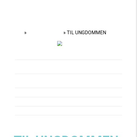
Home
»
Performances
»
TIL UNGDOMMEN
Titel
TIL UNGDOMMEN
Spilleperiode
07/01/25 -
22/02/25
Spilledage
TIRSDAG -
SØNDAG
Varighed
CA 75 MIN.
Aldersgrænse
FRA 13 ÅR
Pris
50 - 175KR.