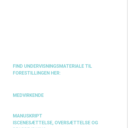
længe er man barn? Hvordan bliver man voksen?
Og længes vi i virkeligheden alle sammen, på
tværs af aldre og generationer, efter det samme?
“
Det er sjældent, at der findes en forestilling, man
kan spejle sig i sammen, på tværs af generationer,
som man kan i
denne her,
” udtaler instruktøren
Pelle Koppel.
FIND UNDERVISNINGSMATERIALE TIL
FORESTILLINGEN HER:
UNDERVISNINGSMATERIALE
MEDVIRKENDE
Adam Schmidt, Anna Hawa Kamuk
Mnasi, Asbjørn Hays Thøgersen, Emma van der
Vleuten Busk og Emil Hyldeborg
MANUSKRIPT
Linn Skåber
ISCENESÆTTELSE, OVERSÆTTELSE OG