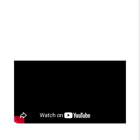
teatercollage om
vellykket
overgangen fra
teenagegenerati
barn til voksen
onsteater
Information
Teateravisen
Læs
Læs
anmeldelse
anmeldelse