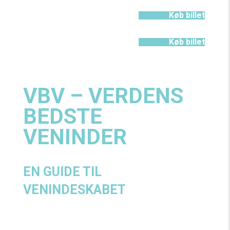
12/09/26 - 17:00
Køb billet
Lille V
13/09/26 - 16:00
Køb billet
Lille V
VBV – VERDENS
BEDSTE
VENINDER
EN GUIDE TIL
VENINDESKABET
Tre unge foredragsholdere rådgiver andre unge i