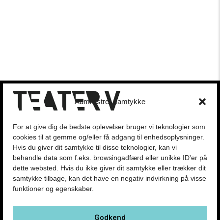
Presse
Administrer samtykke
Kontakt
Om Teatret
For at give dig de bedste oplevelser bruger vi teknologier som
Forestillinger
cookies til at gemme og/eller få adgang til enhedsoplysninger.
Hvis du giver dit samtykke til disse teknologier, kan vi
behandle data som f.eks. browsingadfærd eller unikke ID'er på
Handelsbetingelser
dette websted. Hvis du ikke giver dit samtykke eller trækker dit
Privatlivspolitik
samtykke tilbage, kan det have en negativ indvirkning på visse
funktioner og egenskaber.
PRØVEHALLEN
PORCELÆNSTORVET 4
Godkend