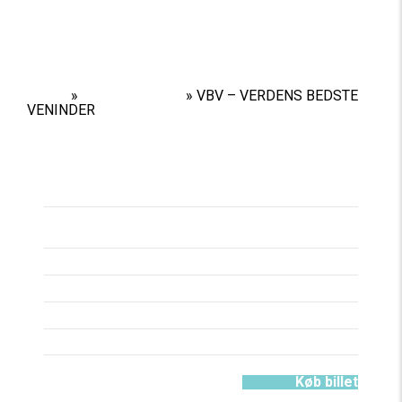
Home
»
Performances
»
VBV – VERDENS BEDSTE
VENINDER
Titel
VBV – VERDENS
BEDSTE VENINDER
Spilleperiode
11/09/26 -
13/09/26
Spilledage
FREDAG - SØNDAG
Varighed
CA. 45 MIN.
Aldersgrænse
FRA 12 ÅR
Pris
40 - 130KR.
11/09/26 - 20:00
Køb billet
Lille V