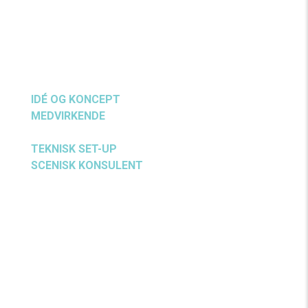
VBV er en forestilling om at søge sin egen identitet
og samtidig kæmpe for finde sin plads i
fællesskabet.
IDÉ OG KONCEPT
Cows On Ice
MEDVIRKENDE
Minna Søberg, Liva Lucia Nørskov
og Olivia Heggli
TEKNISK SET-UP
Morten Hembo
SCENISK KONSULENT
Pelle Koppel
Forestillingen er produceret af COWS ON ICE, i
samarbejde med TEATER V