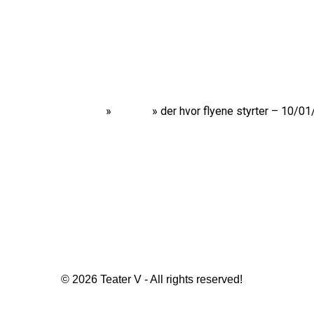
Home
»
Shows
»
der hvor flyene styrter – 10/0
© 2026 Teater V - All rights reserved!