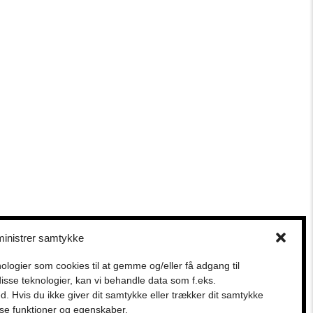
PRØVEHALLEN
PORCELÆNSTORVET 4
2500 VALBY
CVR nr. DK 18219832
inistrer samtykke
nologier som cookies til at gemme og/eller få adgang til
disse teknologier, kan vi behandle data som f.eks.
. Hvis du ikke giver dit samtykke eller trækker dit samtykke
sse funktioner og egenskaber.