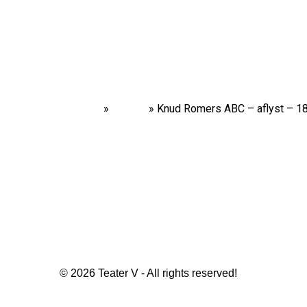
Home
»
Shows
»
Knud Romers ABC – aflyst – 1
© 2026 Teater V - All rights reserved!