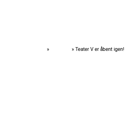
Home
»
Nyheder
»
Teater V er åbent igen!
Vi følger sundhedsmyndighedernes retningslinjer
os.
Læs mere om hvordan vi håndterer coronarestr