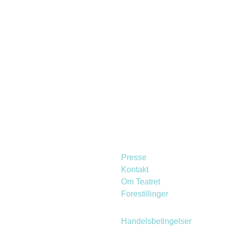
. Det betyder b.la., at du skal huske coronapas, når du skal be
iktionerne
her
.
Presse
Kontakt
Om Teatret
Forestillinger
Handelsbetingelser